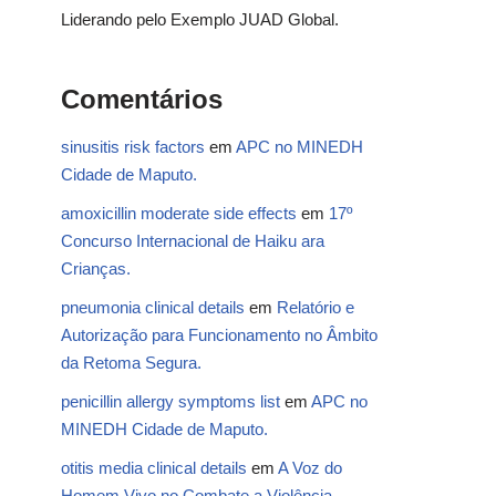
Liderando pelo Exemplo JUAD Global.
Comentários
sinusitis risk factors
em
APC no MINEDH
Cidade de Maputo.
amoxicillin moderate side effects
em
17º
Concurso Internacional de Haiku ara
Crianças.
pneumonia clinical details
em
Relatório e
Autorização para Funcionamento no Âmbito
da Retoma Segura.
penicillin allergy symptoms list
em
APC no
MINEDH Cidade de Maputo.
otitis media clinical details
em
A Voz do
Homem Vivo no Combate a Violência