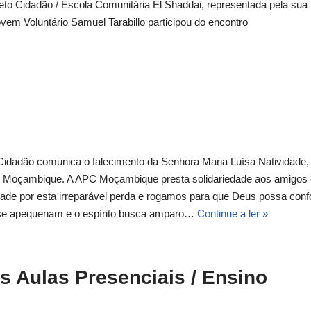
to Cidadão / Escola Comunitária El Shaddai, representada pela sua
em Voluntário Samuel Tarabillo participou do encontro
idadão comunica o falecimento da Senhora Maria Luísa Natividade,
PC Moçambique. A APC Moçambique presta solidariedade aos amigos 
ade por esta irreparável perda e rogamos para que Deus possa confo
 se apequenam e o espírito busca amparo…
Continue a ler »
 Aulas Presenciais / Ensino