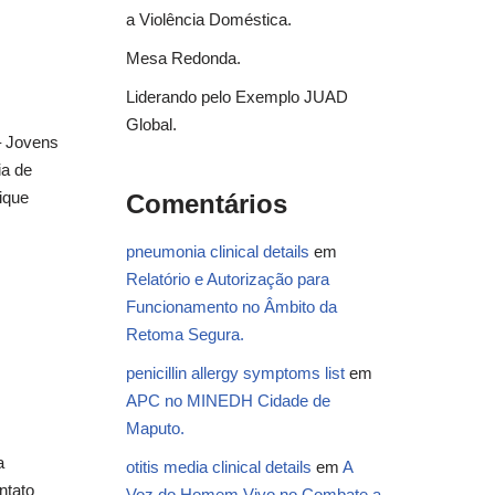
a Violência Doméstica.
Mesa Redonda.
Liderando pelo Exemplo JUAD
Global.
– Jovens
a de
ique
Comentários
pneumonia clinical details
em
Relatório e Autorização para
Funcionamento no Âmbito da
Retoma Segura.
penicillin allergy symptoms list
em
APC no MINEDH Cidade de
Maputo.
a
otitis media clinical details
em
A
ntato
Voz do Homem Vivo no Combate a