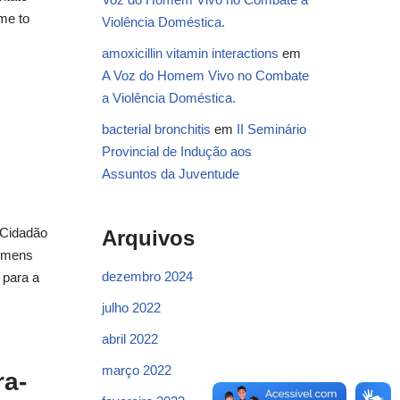
me to
Violência Doméstica.
amoxicillin vitamin interactions
em
A Voz do Homem Vivo no Combate
a Violência Doméstica.
bacterial bronchitis
em
II Seminário
Provincial de Indução aos
Assuntos da Juventude
 Cidadão
Arquivos
homens
dezembro 2024
 para a
julho 2022
abril 2022
março 2022
ra-