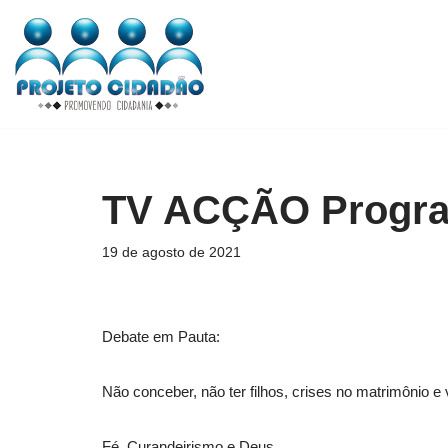
Pular
para
o
conteúdo
TV ACÇÃO Program
19 de agosto de 2021
Debate em Pauta:
Não conceber, não ter filhos, crises no matrimônio e v
Fé, Curandeirismo e Deus,