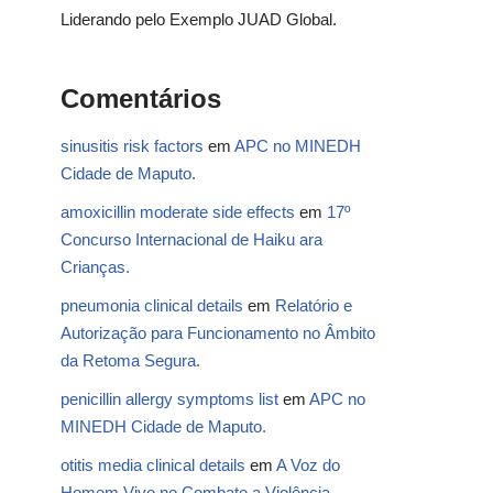
Liderando pelo Exemplo JUAD Global.
Comentários
sinusitis risk factors
em
APC no MINEDH
Cidade de Maputo.
amoxicillin moderate side effects
em
17º
Concurso Internacional de Haiku ara
Crianças.
pneumonia clinical details
em
Relatório e
Autorização para Funcionamento no Âmbito
da Retoma Segura.
penicillin allergy symptoms list
em
APC no
MINEDH Cidade de Maputo.
otitis media clinical details
em
A Voz do
Homem Vivo no Combate a Violência