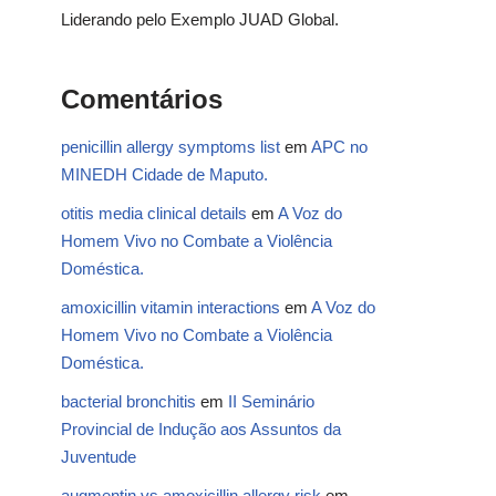
Liderando pelo Exemplo JUAD Global.
Comentários
penicillin allergy symptoms list
em
APC no
MINEDH Cidade de Maputo.
otitis media clinical details
em
A Voz do
Homem Vivo no Combate a Violência
Doméstica.
amoxicillin vitamin interactions
em
A Voz do
Homem Vivo no Combate a Violência
Doméstica.
bacterial bronchitis
em
II Seminário
Provincial de Indução aos Assuntos da
Juventude
augmentin vs amoxicillin allergy risk
em