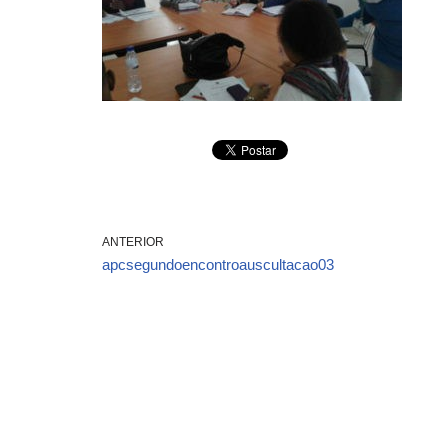
ANTERIOR
apcsegundoencontroauscultacao03