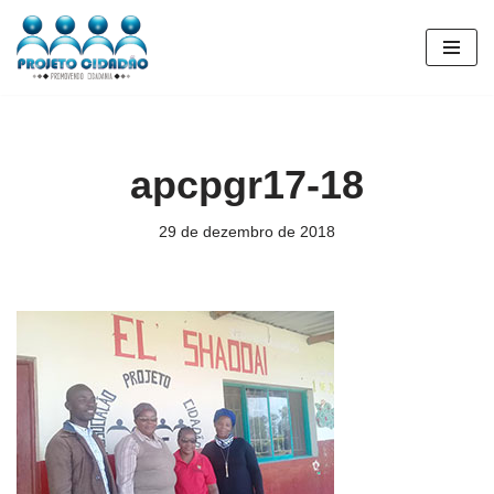
Pular
para
o
conteúdo
apcpgr17-18
29 de dezembro de 2018