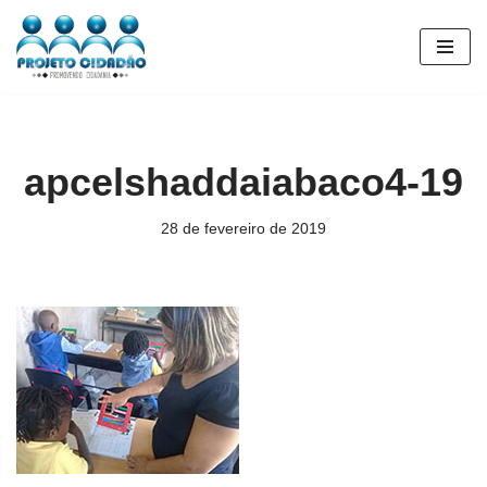
Pular
para
o
conteúdo
apcelshaddaiabaco4-19
28 de fevereiro de 2019