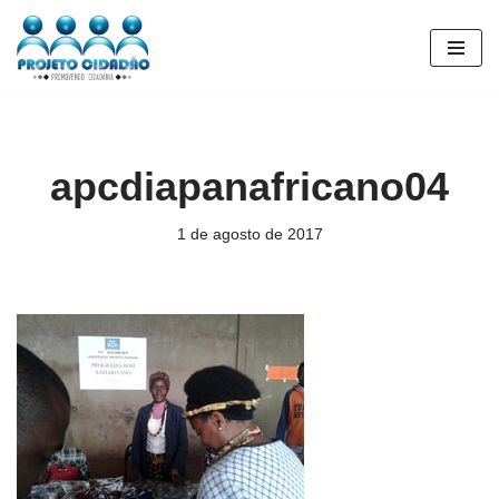
Pular
para
o
conteúdo
apcdiapanafricano04
1 de agosto de 2017