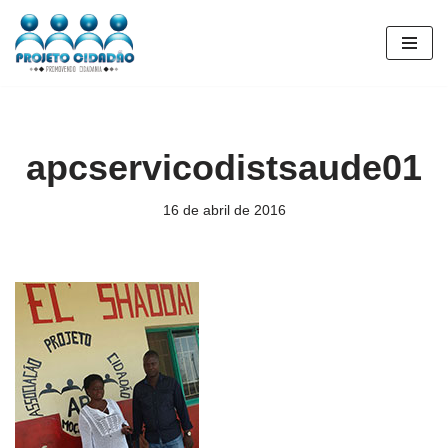
Pular
para
o
conteúdo
apcservicodistsaude01
16 de abril de 2016