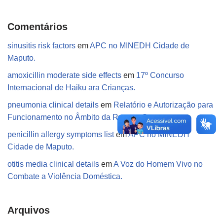
Comentários
sinusitis risk factors
em
APC no MINEDH Cidade de
Maputo.
amoxicillin moderate side effects
em
17º Concurso
Internacional de Haiku ara Crianças.
pneumonia clinical details
em
Relatório e Autorização para
Funcionamento no Âmbito da Retoma Segura.
penicillin allergy symptoms list
em
APC no MINEDH
Cidade de Maputo.
otitis media clinical details
em
A Voz do Homem Vivo no
Combate a Violência Doméstica.
Arquivos