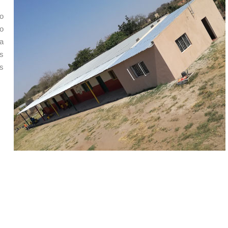
o
o
a
s
s