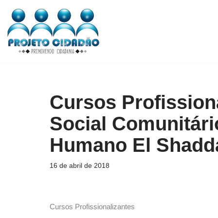
Pular
para
o
conteúdo
Cursos Profission
Social Comunitár
Humano El Shadda
16 de abril de 2018
Cursos Profissionalizantes