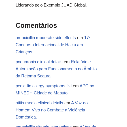
Liderando pelo Exemplo JUAD Global.
Comentários
amoxicillin moderate side effects
em
17º
Concurso Internacional de Haiku ara
Crianças.
pneumonia clinical details
em
Relatório e
Autorização para Funcionamento no Âmbito
da Retoma Segura.
penicillin allergy symptoms list
em
APC no
MINEDH Cidade de Maputo.
otitis media clinical details
em
A Voz do
Homem Vivo no Combate a Violência
Doméstica.
amoxicillin vitamin interactions
em
A Voz do