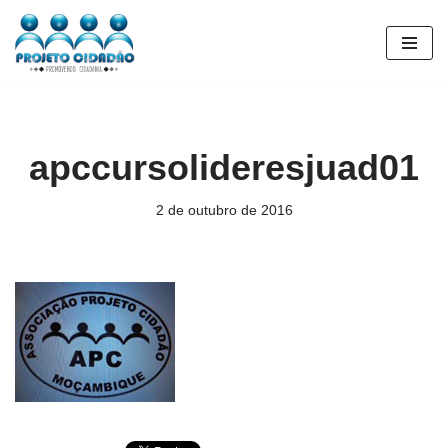
Pular
para
o
conteúdo
apccursolideresjuad01
2 de outubro de 2016