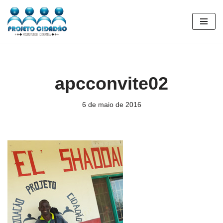
Pular
para
o
conteúdo
apcconvite02
6 de maio de 2016