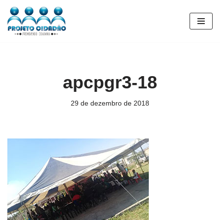
Pular
para
o
conteúdo
apcpgr3-18
29 de dezembro de 2018