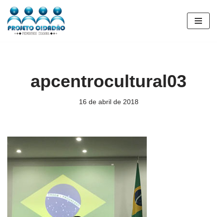
Pular
para
o
conteúdo
apcentrocultural03
16 de abril de 2018