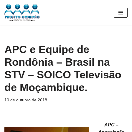
Pular
para
o
conteúdo
APC e Equipe de
Rondônia – Brasil na
STV – SOICO Televisão
de Moçambique.
10 de outubro de 2018
APC –