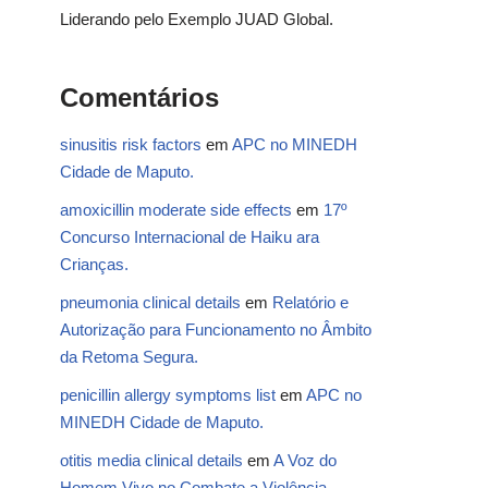
Liderando pelo Exemplo JUAD Global.
Comentários
sinusitis risk factors
em
APC no MINEDH
Cidade de Maputo.
amoxicillin moderate side effects
em
17º
Concurso Internacional de Haiku ara
Crianças.
pneumonia clinical details
em
Relatório e
Autorização para Funcionamento no Âmbito
da Retoma Segura.
penicillin allergy symptoms list
em
APC no
MINEDH Cidade de Maputo.
otitis media clinical details
em
A Voz do
Homem Vivo no Combate a Violência